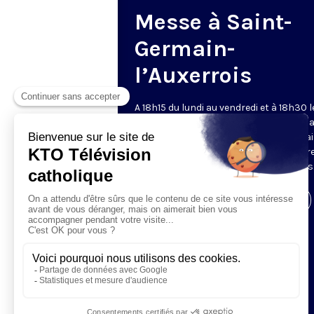
Messe à Saint-
Germain-
l’Auxerrois
A 18h15 du lundi au vendredi et à 18h30 l
samedi et dimanche, KTO retransmet l
messe en direct de l'église Saint-Germa
l'Auxerrois, grâce au recteur archiprêtre
aux chapelains de Notre-Dame de Paris
Visiter la page de l'émission