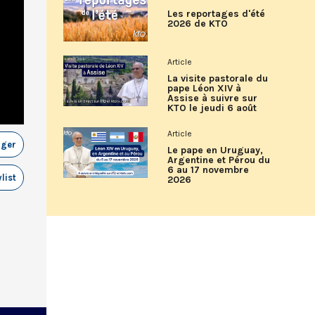
Les reportages d'été
2026 de KTO
Article
La visite pastorale du
pape Léon XIV à
Assise à suivre sur
KTO le jeudi 6 août
Article
ager
Le pape en Uruguay,
Argentine et Pérou du
6 au 17 novembre
list
2026