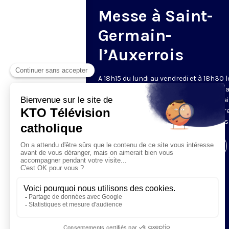
Messe à Saint-
Germain-
l’Auxerrois
A 18h15 du lundi au vendredi et à 18h30 l
samedi et dimanche, KTO retransmet l
messe en direct de l'église Saint-Germa
l'Auxerrois, grâce au recteur archiprêtre
aux chapelains de Notre-Dame de Paris
Visiter la page de l'émission