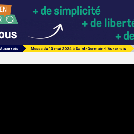
’Auxerrois
Messe du 13 mai 2024 à Saint-Germain-l’Auxerrois