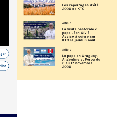
Les reportages d'été
2026 de KTO
Article
La visite pastorale du
pape Léon XIV à
Assise à suivre sur
KTO le jeudi 6 août
Article
ager
Le pape en Uruguay,
Argentine et Pérou du
6 au 17 novembre
list
2026