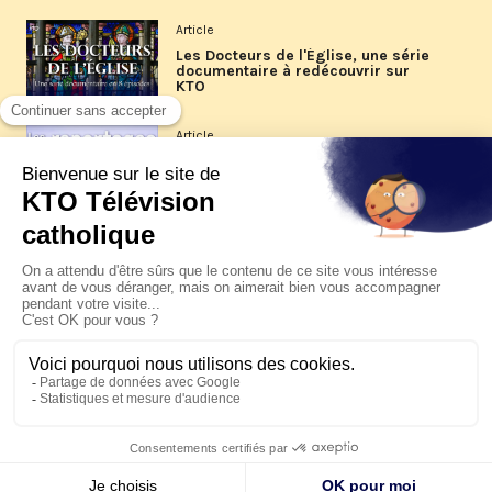
Article
Les Docteurs de l'Église, une série
documentaire à redécouvrir sur
KTO
Article
Les reportages d'été 2026 de KTO
Article
La visite pastorale du pape Léon
XIV à Assise à suivre sur KTO le
jeudi 6 août
Article
Le pape en Uruguay, Argentine et
Pérou du 6 au 17 novembre 2026