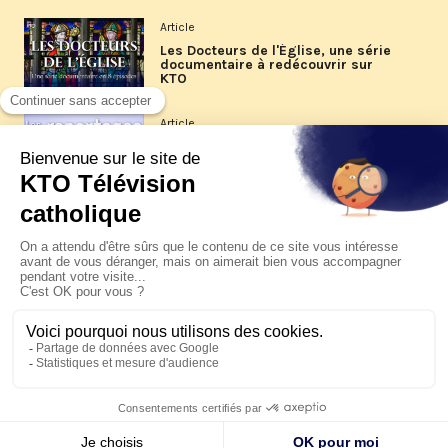
Article
Les Docteurs de l'Église, une série
documentaire à redécouvrir sur
KTO
Article
Les reportages d'été 2026 de KTO
Article
La visite pastorale du pape Léon
XIV à Assise à suivre sur KTO le
jeudi 6 août
Article
Le pape en Uruguay, Argentine et
Pérou du 6 au 17 novembre 2026