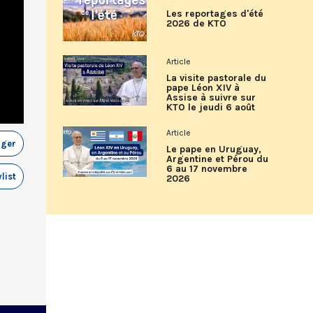
Les reportages d'été
2026 de KTO
Article
La visite pastorale du
pape Léon XIV à
Assise à suivre sur
KTO le jeudi 6 août
Article
ager
Le pape en Uruguay,
Argentine et Pérou du
6 au 17 novembre
list
2026