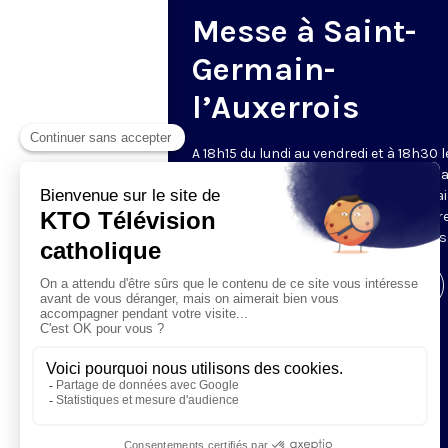
Messe à Saint-
Germain-
l’Auxerrois
A 18h15 du lundi au vendredi et à 18h30 l
samedi et dimanche, KTO retransmet l
messe en direct de l'église Saint-Germa
l'Auxerrois, grâce au recteur archiprêtre
aux chapelains de Notre-Dame de Paris
Visiter la page de l'émission