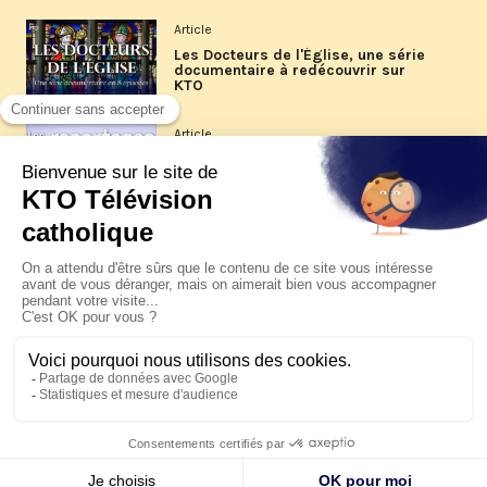
Article
Les Docteurs de l'Église, une série
documentaire à redécouvrir sur
KTO
Article
Les reportages d'été 2026 de KTO
Article
La visite pastorale du pape Léon
XIV à Assise à suivre sur KTO le
jeudi 6 août
Article
Le pape en Uruguay, Argentine et
Pérou du 6 au 17 novembre 2026