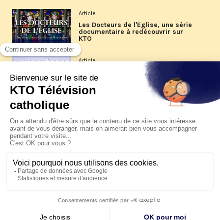
Article
Les Docteurs de l'Église, une série
documentaire à redécouvrir sur
KTO
Article
Les reportages d'été 2026 de KTO
Article
La visite pastorale du pape Léon
XIV à Assise à suivre sur KTO le
jeudi 6 août
Article
Le pape en Uruguay, Argentine et
Pérou du 6 au 17 novembre 2026