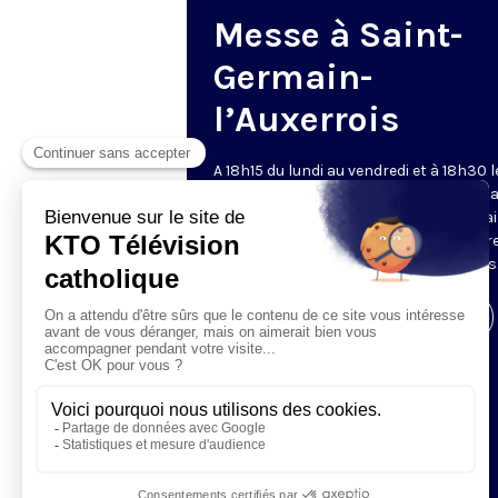
Messe à Saint-
Germain-
l’Auxerrois
A 18h15 du lundi au vendredi et à 18h30 l
samedi et dimanche, KTO retransmet l
messe en direct de l'église Saint-Germa
l'Auxerrois, grâce au recteur archiprêtre
aux chapelains de Notre-Dame de Paris
Visiter la page de l'émission