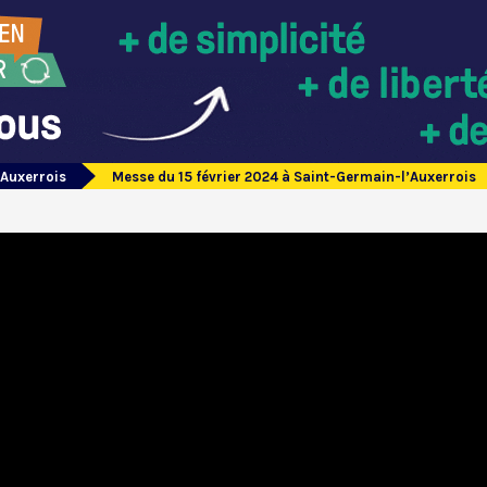
’Auxerrois
Messe du 15 février 2024 à Saint-Germain-l’Auxerrois