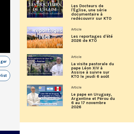
Les Docteurs de
l'Église, une série
documentaire à
redécouvrir sur KTO
Article
Les reportages d'été
2026 de KTO
Article
ager
La visite pastorale du
pape Léon XIV à
Assise à suivre sur
list
KTO le jeudi 6 août
Article
Le pape en Uruguay,
Argentine et Pérou du
6 au 17 novembre
2026