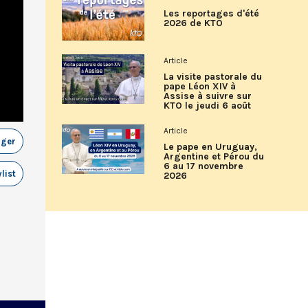
Les reportages d'été
2026 de KTO
Article
La visite pastorale du
pape Léon XIV à
Assise à suivre sur
KTO le jeudi 6 août
Article
ager
Le pape en Uruguay,
Argentine et Pérou du
6 au 17 novembre
list
2026