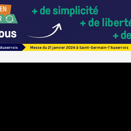
’Auxerrois
Messe du 21 janvier 2024 à Saint-Germain-l’Auxerrois