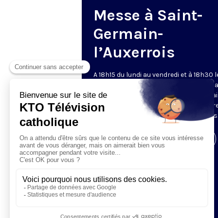
Messe à Saint-
Germain-
l’Auxerrois
A 18h15 du lundi au vendredi et à 18h30 l
samedi et dimanche, KTO retransmet l
messe en direct de l'église Saint-Germa
l'Auxerrois, grâce au recteur archiprêtre
aux chapelains de Notre-Dame de Paris
Visiter la page de l'émission