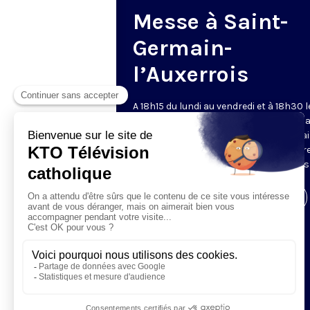
Messe à Saint-
Germain-
l’Auxerrois
A 18h15 du lundi au vendredi et à 18h30 l
samedi et dimanche, KTO retransmet l
messe en direct de l'église Saint-Germa
l'Auxerrois, grâce au recteur archiprêtre
aux chapelains de Notre-Dame de Paris
Visiter la page de l'émission