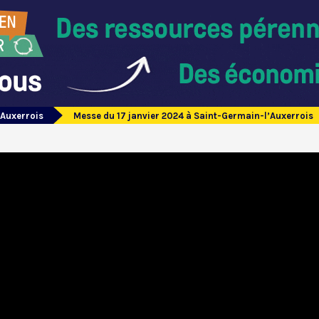
’Auxerrois
Messe du 17 janvier 2024 à Saint-Germain-l’Auxerrois