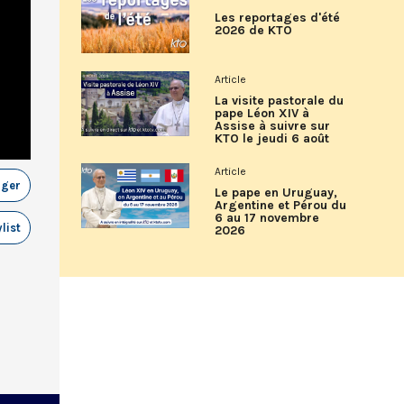
Les reportages d'été
2026 de KTO
Article
La visite pastorale du
pape Léon XIV à
Assise à suivre sur
KTO le jeudi 6 août
Article
ager
Le pape en Uruguay,
Argentine et Pérou du
6 au 17 novembre
list
2026