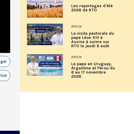
Les reportages d'été
2026 de KTO
Article
La visite pastorale du
pape Léon XIV à
Assise à suivre sur
KTO le jeudi 6 août
Article
ager
Le pape en Uruguay,
Argentine et Pérou du
6 au 17 novembre
list
2026