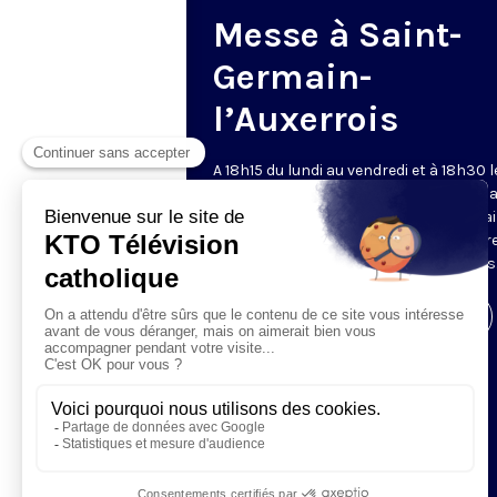
Messe à Saint-
Germain-
l’Auxerrois
A 18h15 du lundi au vendredi et à 18h30 l
samedi et dimanche, KTO retransmet l
messe en direct de l'église Saint-Germa
l'Auxerrois, grâce au recteur archiprêtre
aux chapelains de Notre-Dame de Paris
Visiter la page de l'émission