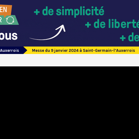
’Auxerrois
Messe du 9 janvier 2024 à Saint-Germain-l’Auxerrois