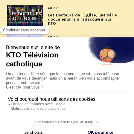
Article
Les Docteurs de l'Église, une série
documentaire à redécouvrir sur
KTO
Article
Les reportages d'été 2026 de KTO
Article
La visite pastorale du pape Léon
XIV à Assise à suivre sur KTO le
jeudi 6 août
Article
Le pape en Uruguay, Argentine et
Pérou du 6 au 17 novembre 2026