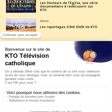
Les Docteurs de l'Église, une série
documentaire à redécouvrir sur
KTO
Article
Les reportages d'été 2026 de KTO
Article
La visite pastorale du pape Léon
XIV à Assise à suivre sur KTO le
jeudi 6 août
Article
Le pape en Uruguay, Argentine et
Pérou du 6 au 17 novembre 2026
© KTO 2026 —
Contact
—
Mentions légales