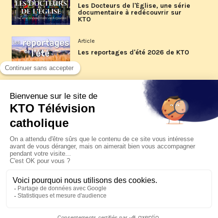
Les Docteurs de l'Église, une série
documentaire à redécouvrir sur
KTO
Article
Les reportages d'été 2026 de KTO
Article
La visite pastorale du pape Léon
XIV à Assise à suivre sur KTO le
jeudi 6 août
Article
Le pape en Uruguay, Argentine et
Pérou du 6 au 17 novembre 2026
© KTO 2026 —
Contact
—
Mentions légales