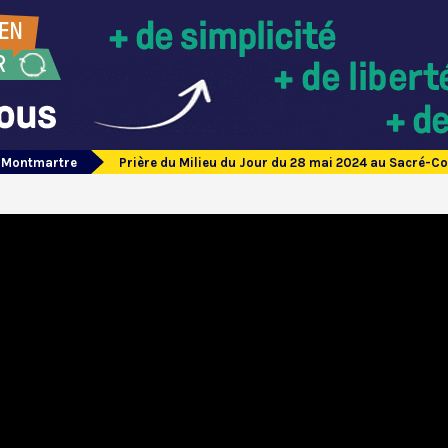
e Montmartre
Prière du Milieu du Jour du 28 mai 2024 au Sacré-C