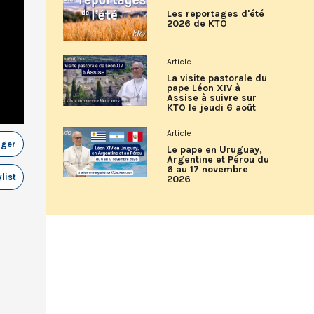
Les reportages d'été
2026 de KTO
Article
La visite pastorale du
pape Léon XIV à
Assise à suivre sur
KTO le jeudi 6 août
Article
ager
Le pape en Uruguay,
Argentine et Pérou du
6 au 17 novembre
list
2026