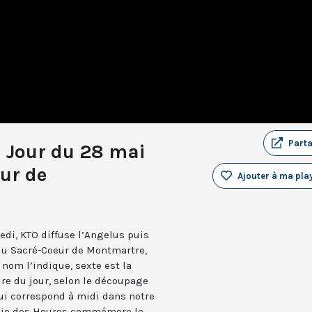
Part
u Jour du 28 mai
ur de
Ajouter à ma play
edi, KTO diffuse l’Angelus puis
 du Sacré-Coeur de Montmartre,
nom l’indique, sexte est la
ure du jour, selon le découpage
qui correspond à midi dans notre
turgie des Heures commémore le