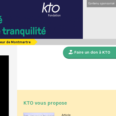
Contenu sponsorisé
oeur de Montmartre
Faire un don à KTO
KTO vous propose
Article