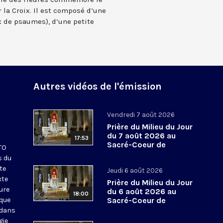
 la Croix. Il est composé d’une
 de psaumes), d’une petite
Autres vidéos de l'émission
Vendredi 7 août 2026
Prière du Milieu du Jour
du 7 août 2026 au
17:53
Sacré-Coeur de
KTO
Montmartre
s du
te
Jeudi 6 août 2026
xte
Prière du Milieu du Jour
eure
du 6 août 2026 au
18:00
ique
Sacré-Coeur de
Montmartre
 dans
gie