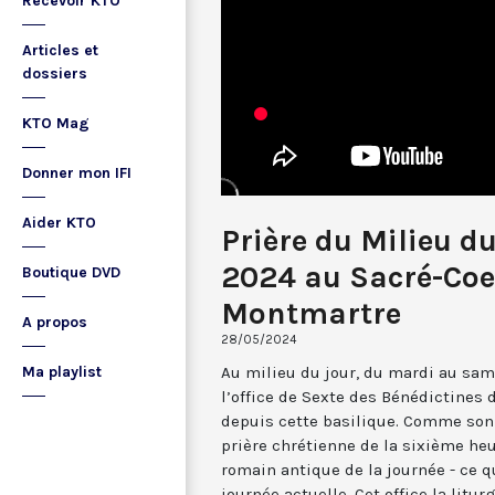
Recevoir KTO
Articles et
dossiers
KTO Mag
Donner mon IFI
Aider KTO
Prière du Milieu d
2024 au Sacré-Coe
Boutique DVD
Montmartre
A propos
28/05/2024
Au milieu du jour, du mardi au sam
Ma playlist
l’office de Sexte des Bénédictines
depuis cette basilique. Comme son 
prière chrétienne de la sixième he
romain antique de la journée - ce 
journée actuelle. Cet office la li