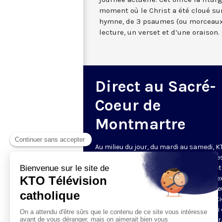
moment où le Christ a été cloué sur
hymne, de 3 psaumes (ou morceaux
lecture, un verset et d’une oraison.
Direct au Sacré-
Coeur de
Montmartre
Au milieu du jour, du mardi au samedi, 
diffuse l’office de Sexte des Bénédictine
Sacré-Coeur de Montmartre, depuis cet
basilique
. Comme son nom l’indique, se
est la prière chrétienne de la sixième h
du jour, selon le découpage romain ant
de la journée - ce qui correspond à midi
notre journée actuelle. Cet office la litur