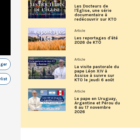
Les Docteurs de
l'Église, une série
documentaire à
redécouvrir sur KTO
Article
Les reportages d'été
2026 de KTO
Article
ager
La visite pastorale du
pape Léon XIV à
Assise à suivre sur
list
KTO le jeudi 6 août
Article
Le pape en Uruguay,
Argentine et Pérou du
6 au 17 novembre
2026