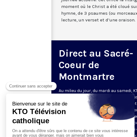
moment où le Christ a été cloué sur
hymne, de 3 psaumes (ou morceaux
lecture, un verset et d’une oraison.
Direct au Sacré-
Coeur de
Montmartre
Au milieu du jour, du mardi au samedi, 
diffuse l’office de Sexte des Bénédictine
Sacré-Coeur de Montmartre, depuis cet
basilique
. Comme son nom l’indique, se
est la prière chrétienne de la sixième h
du jour, selon le découpage romain ant
de la journée - ce qui correspond à midi
notre journée actuelle. Cet office la litur