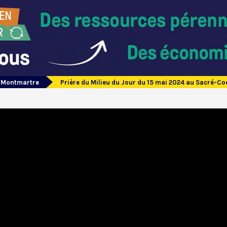
e Montmartre
Prière du Milieu du Jour du 15 mai 2024 au Sacré-C