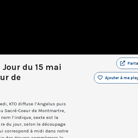
Part
u Jour du 15 mai
ur de
Ajouter à ma play
edi, KTO diffuse l’Angelus puis
 du Sacré-Coeur de Montmartre,
nom l’indique, sexte est la
ure du jour, selon le découpage
qui correspond à midi dans notre
turgie des Heures commémore le