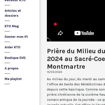
Recevoir KTO
Articles et
dossiers
KTO Mag
Donner mon IFI
Aider KTO
Prière du Milieu d
2024 au Sacré-Coe
Boutique DVD
Montmartre
A propos
15/05/2024
Au milieu du jour, du mardi au sam
Ma playlist
l’office de Sexte des Bénédictines
depuis cette basilique. Comme son 
prière chrétienne de la sixième he
romain antique de la journée - ce 
journée actuelle. Cet office la li