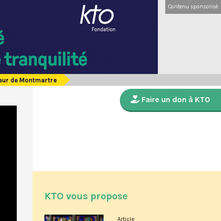
Contenu sponsorisé
oeur de Montmartre
Faire un don à KTO
KTO vous propose
Article