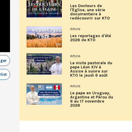
Les Docteurs de
l'Église, une série
documentaire à
redécouvrir sur KTO
Article
Les reportages d'été
2026 de KTO
Article
ager
La visite pastorale du
pape Léon XIV à
Assise à suivre sur
list
KTO le jeudi 6 août
Article
Le pape en Uruguay,
Argentine et Pérou du
6 au 17 novembre
2026