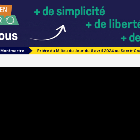
e Montmartre
Prière du Milieu du Jour du 6 avril 2024 au Sacré-C