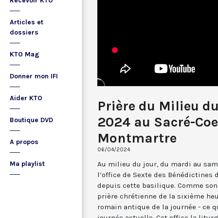
Recevoir KTO
Articles et
dossiers
KTO Mag
Donner mon IFI
Aider KTO
Prière du Milieu du
2024 au Sacré-Coe
Boutique DVD
Montmartre
A propos
06/04/2024
Au milieu du jour, du mardi au sam
Ma playlist
l’office de Sexte des Bénédictines
depuis cette basilique. Comme son 
prière chrétienne de la sixième he
romain antique de la journée - ce 
journée actuelle. Cet office la li