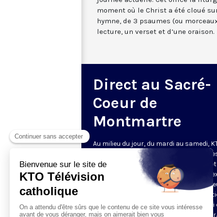
moment où le Christ a été cloué sur
hymne, de 3 psaumes (ou morceaux
lecture, un verset et d’une oraison.
Direct au Sacré-
Coeur de
Montmartre
Au milieu du jour, du mardi au samedi, 
diffuse l’office de Sexte des Bénédictine
Sacré-Coeur de Montmartre, depuis cet
basilique
. Comme son nom l’indique, se
est la prière chrétienne de la sixième h
du jour, selon le découpage romain ant
de la journée - ce qui correspond à midi
notre journée actuelle. Cet office la litur