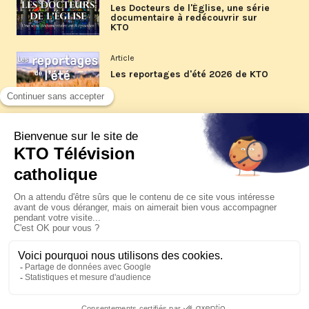
Les Docteurs de l'Église, une série
documentaire à redécouvrir sur
KTO
Article
Les reportages d'été 2026 de KTO
Article
La visite pastorale du pape Léon
XIV à Assise à suivre sur KTO le
jeudi 6 août
Article
Le pape en Uruguay, Argentine et
Pérou du 6 au 17 novembre 2026
© KTO 2026 —
Contact
—
Mentions légales