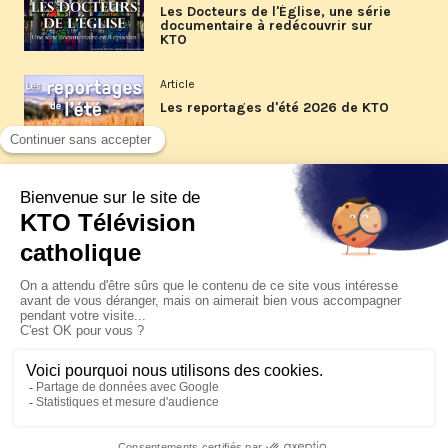
Les Docteurs de l'Église, une série
documentaire à redécouvrir sur
KTO
Article
Les reportages d'été 2026 de KTO
Article
La visite pastorale du pape Léon
XIV à Assise à suivre sur KTO le
jeudi 6 août
Article
Le pape en Uruguay, Argentine et
Pérou du 6 au 17 novembre 2026
© KTO 2026 —
Contact
—
Mentions légales