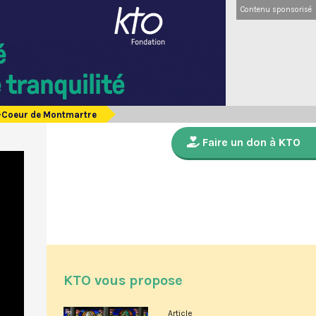
Contenu sponsorisé
ré-Coeur de Montmartre
Faire un don à KTO
KTO vous propose
Article