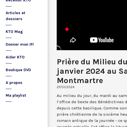
Recevoir KTO
Articles et
dossiers
KTO Mag
Donner mon IFI
Aider KTO
Prière du Milieu d
janvier 2024 au S
Boutique DVD
Montmartre
A propos
27/01/2024
Au milieu du jour, du mardi au sam
Ma playlist
l’office de Sexte des Bénédictines
depuis cette basilique. Comme son 
prière chrétienne de la sixième he
romain antique de la journée - ce 
journée actuelle. Cet office la li