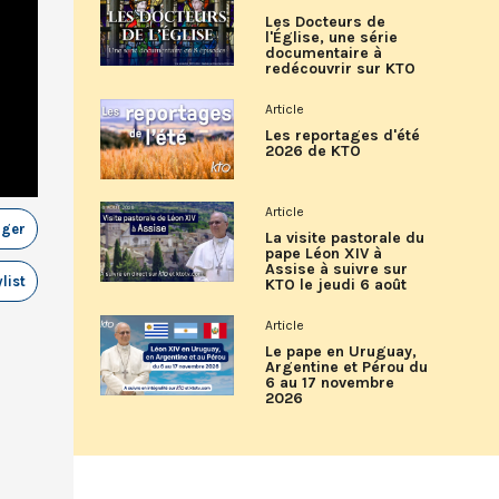
Les Docteurs de
l'Église, une série
documentaire à
redécouvrir sur KTO
Article
Les reportages d'été
2026 de KTO
Article
ager
La visite pastorale du
pape Léon XIV à
Assise à suivre sur
list
KTO le jeudi 6 août
Article
Le pape en Uruguay,
Argentine et Pérou du
6 au 17 novembre
2026