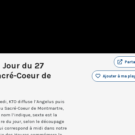
Part
u Jour du 27
acré-Coeur de
Ajouter à ma play
edi, KTO diffuse l’Angelus puis
 du Sacré-Coeur de Montmartre,
nom l’indique, sexte est la
ure du jour, selon le découpage
qui correspond à midi dans notre
turgie des Heures commémore le