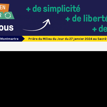
e Montmartre
Prière du Milieu du Jour du 27 janvier 2024 au Sac