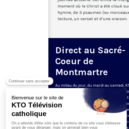
moment où le Christ a été cloué sur
hymne, de 3 psaumes (ou morceaux
lecture, un verset et d’une oraison.
Direct au Sacré-
Coeur de
Montmartre
Au milieu du jour, du mardi au samedi, 
diffuse l’office de Sexte des Bénédictine
Sacré-Coeur de Montmartre, depuis cet
basilique
. Comme son nom l’indique, se
est la prière chrétienne de la sixième h
du jour, selon le découpage romain ant
de la journée - ce qui correspond à midi
notre journée actuelle. Cet office la litur