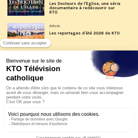
Les Docteurs de l'Église, une série
documentaire à redécouvrir sur
KTO
Article
Les reportages d'été 2026 de KTO
Article
La visite pastorale du pape Léon
XIV à Assise à suivre sur KTO le
jeudi 6 août
Article
Le pape en Uruguay, Argentine et
Pérou du 6 au 17 novembre 2026
© KTO 2026 —
Contact
—
Mentions légales