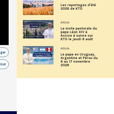
Les reportages d'été
2026 de KTO
Article
La visite pastorale du
pape Léon XIV à
Assise à suivre sur
KTO le jeudi 6 août
Article
ager
Le pape en Uruguay,
Argentine et Pérou du
6 au 17 novembre
list
2026