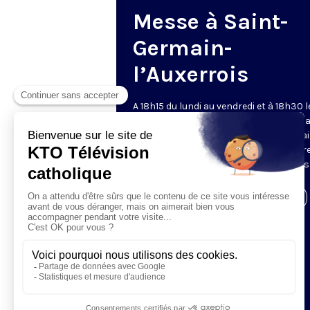
Messe à Saint-
Germain-
l’Auxerrois
A 18h15 du lundi au vendredi et à 18h30 l
samedi et dimanche, KTO retransmet l
messe en direct de l'église Saint-Germa
l'Auxerrois, grâce au recteur archiprêtre
aux chapelains de Notre-Dame de Paris
Visiter la page de l'émission