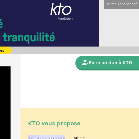
Contenu sponsorisé
ois
Faire un don à KTO
KTO vous propose
Article