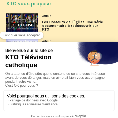
KTO vous propose
Article
Les Docteurs de l'Église, une série
documentaire à redécouvrir sur
KTO
Article
Les reportages d'été 2026 de KTO
Article
La visite pastorale du pape Léon
XIV à Assise à suivre sur KTO le
jeudi 6 août
Article
Le pape en Uruguay, Argentine et
Pérou du 6 au 17 novembre 2026