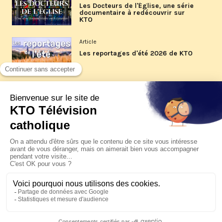
Les Docteurs de l'Église, une série
documentaire à redécouvrir sur
KTO
Article
Les reportages d'été 2026 de KTO
Article
La visite pastorale du pape Léon
XIV à Assise à suivre sur KTO le
jeudi 6 août
Article
Le pape en Uruguay, Argentine et
Pérou du 6 au 17 novembre 2026
© KTO 2026 —
Contact
—
Mentions légales