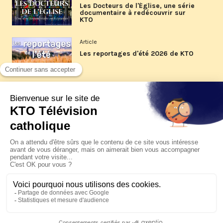
Les Docteurs de l'Église, une série
documentaire à redécouvrir sur
KTO
Article
Les reportages d'été 2026 de KTO
Article
La visite pastorale du pape Léon
XIV à Assise à suivre sur KTO le
jeudi 6 août
Article
Le pape en Uruguay, Argentine et
Pérou du 6 au 17 novembre 2026
© KTO 2026 —
Contact
—
Mentions légales