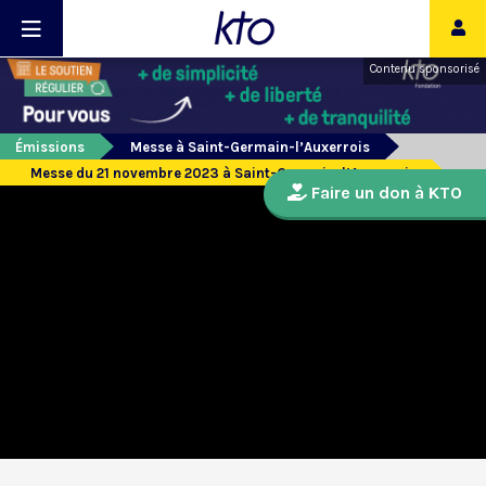
Contenu sponsorisé
Émissions
Messe à Saint-Germain-l’Auxerrois
Messe du 21 novembre 2023 à Saint-Germain-l’Auxerrois
Faire un don à KTO