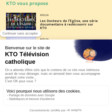
KTO vous propose
Article
Les Docteurs de l'Église, une série
documentaire à redécouvrir sur
KTO
Article
Les reportages d'été 2026 de KTO
Article
La visite pastorale du pape Léon
XIV à Assise à suivre sur KTO le
jeudi 6 août
Article
Le pape en Uruguay, Argentine et
Pérou du 6 au 17 novembre 2026