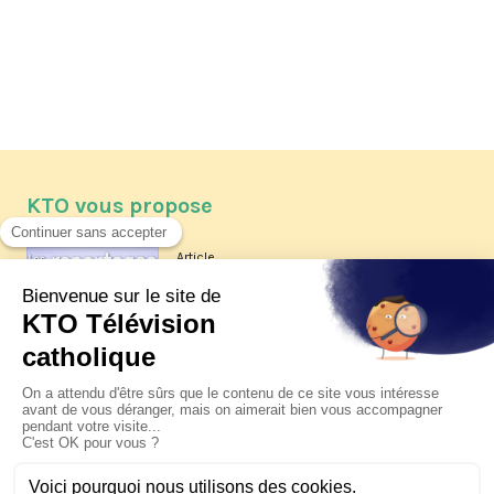
KTO vous propose
Article
Les reportages d'été 2026 de KTO
Article
La visite pastorale du pape Léon
XIV à Assise à suivre sur KTO le
jeudi 6 août
Article
Le pape en Uruguay, Argentine et