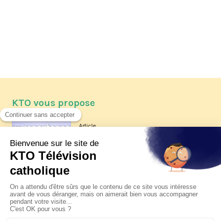
KTO vous propose
Article
Les reportages d'été 2026 de KTO
Article
La visite pastorale du pape Léon
XIV à Assise à suivre sur KTO le
jeudi 6 août
Article