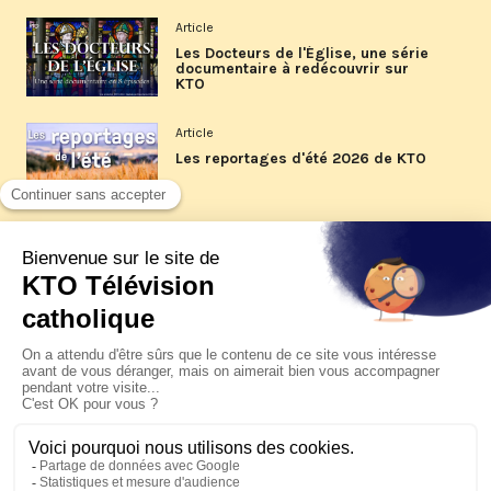
Article
Les Docteurs de l'Église, une série
documentaire à redécouvrir sur
KTO
Article
Les reportages d'été 2026 de KTO
Article
La visite pastorale du pape Léon
XIV à Assise à suivre sur KTO le
jeudi 6 août
Article
Le pape en Uruguay, Argentine et
Pérou du 6 au 17 novembre 2026
© KTO 2026 —
Contact
—
Mentions légales