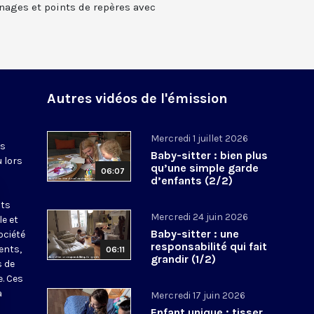
nages et points de repères avec
Autres vidéos de l'émission
Mercredi 1 juillet 2026
es
Baby-sitter : bien plus
u lors
qu’une simple garde
06:07
d’enfants (2/2)
nts
Mercredi 24 juin 2026
le et
Baby-sitter : une
ociété
responsabilité qui fait
ents,
06:11
grandir (1/2)
s de
e. Ces
a
Mercredi 17 juin 2026
Enfant unique : tisser