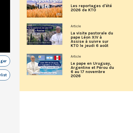
Les reportages d'été
2026 de KTO
Article
La visite pastorale du
pape Léon XIV à
Assise à suivre sur
KTO le jeudi 6 août
Article
ager
Le pape en Uruguay,
Argentine et Pérou du
6 au 17 novembre
list
2026