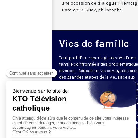
une occasion de dialogue ? Témoig
Damien Le Guay, philosophe.
Vies de famille
Tout part d’un reportage auprès d’une
famille confrontée à des problématiqu
diverses : éducation, vie conjugale, foi o
des grandes étapes de la vie... Face aux
questions très concrètes, KTO propose
repères et conseils avec des intervena
d'expérience qui s’appuient sur l’Evangi
l’anthropologie chrétienne. Dans une s
en pleine évolution, jeunes couples, par
grands-parents y trouveront des piste
réflexion pour soutenir leur vie de famill
programmes de 5 minutes sont mis à l
disposition des paroisses et des