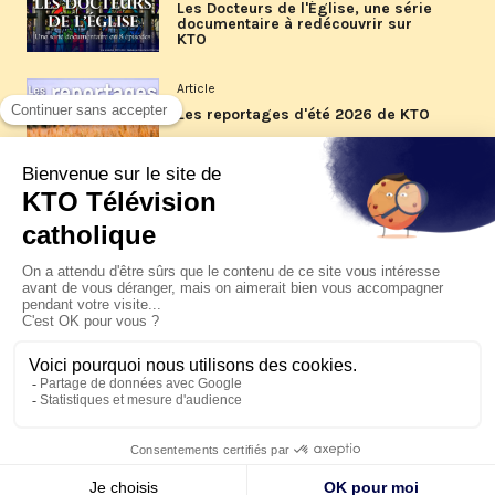
Les Docteurs de l'Église, une série
documentaire à redécouvrir sur
KTO
Article
Les reportages d'été 2026 de KTO
Article
La visite pastorale du pape Léon
XIV à Assise à suivre sur KTO le
jeudi 6 août
Article
Le pape en Uruguay, Argentine et
Pérou du 6 au 17 novembre 2026
© KTO 2026 —
Contact
—
Mentions légales