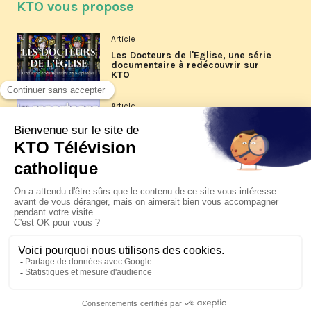
KTO vous propose
Article
Les Docteurs de l'Église, une série
documentaire à redécouvrir sur
KTO
Article
Les reportages d'été 2026 de KTO
Article
La visite pastorale du pape Léon
XIV à Assise à suivre sur KTO le
jeudi 6 août
Article
Le pape en Uruguay, Argentine et
Pérou du 6 au 17 novembre 2026