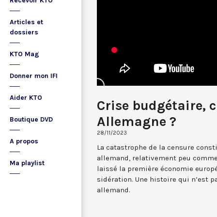
Recevoir KTO
Articles et
dossiers
KTO Mag
Donner mon IFI
Aider KTO
Crise budgétaire, 
Allemagne ?
Boutique DVD
28/11/2023
A propos
La catastrophe de la censure const
allemand, relativement peu commen
Ma playlist
laissé la première économie europ
sidération. Une histoire qui n’est 
allemand.