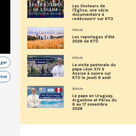
Les Docteurs de
l'Église, une série
documentaire à
redécouvrir sur KTO
Article
Les reportages d'été
2026 de KTO
Article
ager
La visite pastorale du
pape Léon XIV à
Assise à suivre sur
list
KTO le jeudi 6 août
Article
Le pape en Uruguay,
Argentine et Pérou du
6 au 17 novembre
2026