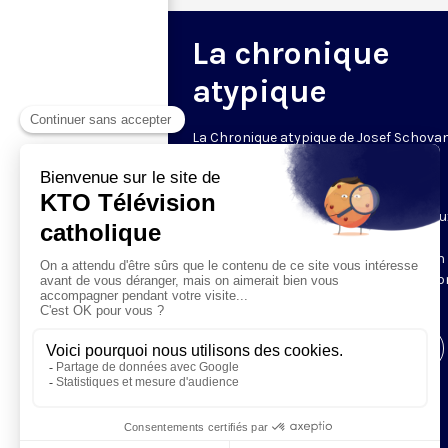
La chronique
atypique
La Chronique atypique de Josef Schova
un regard décalé
Le mardi • 20h30 • 6 min
Josef Schovanec est autiste et malicieu
Chaque semaine, il observe les
comportements des « normaux » et en
dévoile les étrangetés dont nous n’avi
pas conscience.
Visiter la page de l'émission