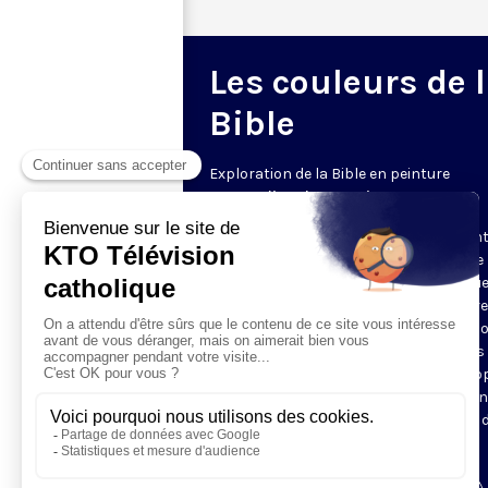
Les couleurs de 
Bible
Exploration de la Bible en peinture
Le samedi • 20h30 • 5 min
Mais quelle est donc la scène représen
sur ce tableau ? Pourquoi y a-t-il ici une
et là une palme, une couronne ? Chaqu
samedi à 21h30, rendez-vous avec votre
professeur d’histoire de l’art, pour déco
un épisode biblique illustré par les plus
grands peintres. En 5 minutes, Olga P
vous donne tous les codes pour reconn
la scène et comprendre les intentions 
l’artiste.