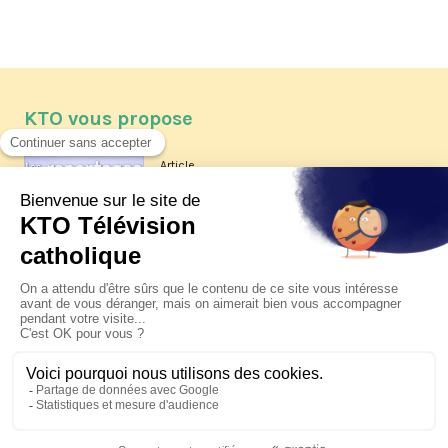
KTO vous propose
Article
Les reportages d'été 2026 de KTO
Article
La visite pastorale du pape Léon
XIV à Assise à suivre sur KTO le
jeudi 6 août
Article
Le pape en Uruguay, Argentine et
Pérou du 6 au 17 novembre 2026