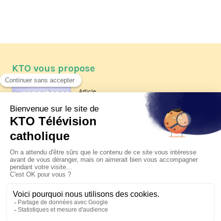
KTO vous propose
Article
Les reportages d'été 2026 de KTO
Article
La visite pastorale du pape Léon
XIV à Assise à suivre sur KTO le
jeudi 6 août
Article
Le pape en Uruguay, Argentine et
Pérou du 6 au 17 novembre 2026