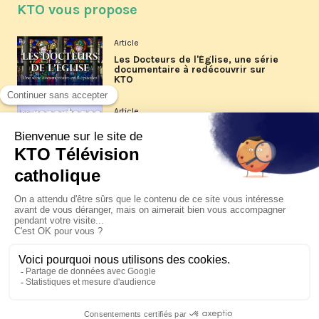
KTO vous propose
Article
Les Docteurs de l'Église, une série
documentaire à redécouvrir sur
KTO
Article
Les reportages d'été 2026 de KTO
Article
La visite pastorale du pape Léon
XIV à Assise à suivre sur KTO le
jeudi 6 août
Article
Le pape en Uruguay, Argentine et
Pérou du 6 au 17 novembre 2026