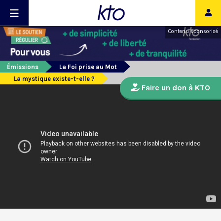
Contenu sponsorisé
Émissions
La Foi prise au Mot
La mystique existe-t-elle ?
Faire un don à KTO