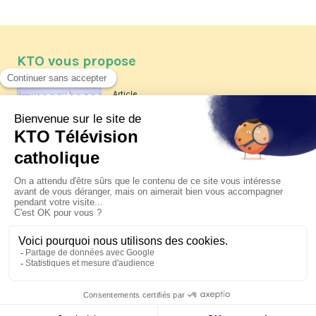
KTO vous propose
Article
Les reportages d'été 2026 de KTO
Article
La visite pastorale du pape Léon
XIV à Assise à suivre sur KTO le
jeudi 6 août
Article
Le pape en Uruguay, Argentine et
Pérou du 6 au 17 novembre 2026