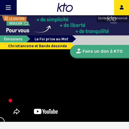
Contenu sponsorisé
Émissions
La Foi prise au Mot
Christianisme et Bande dessinée
Faire un don à KTO