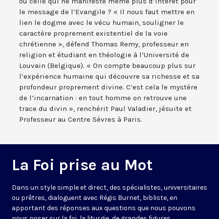
ou celle qui ne manifeste même plus d’intérêt pour
le message de l’Evangile ? « Il nous faut mettre en
lien le dogme avec le vécu humain, souligner le
caractère proprement existentiel de la voie
chrétienne », défend Thomas Remy, professeur en
religion et étudiant en théologie à l’Université de
Louvain (Belgique). « On compte beaucoup plus sur
l’expérience humaine qui découvre sa richesse et sa
profondeur proprement divine. C’est cela le mystère
de l’incarnation : en tout homme on retrouve une
trace du divin », renchérit Paul Valadier, jésuite et
Professeur au Centre Sèvres à Paris.
La Foi prise au Mot
Dans un style simple et direct, des spécialistes, universitaires
ou prêtres, dialoguent avec Régis Burnet, bibliste, en
apportant des réponses aux questions que nous pouvons
nous poser sur la foi, la liturgie, de grandes figures