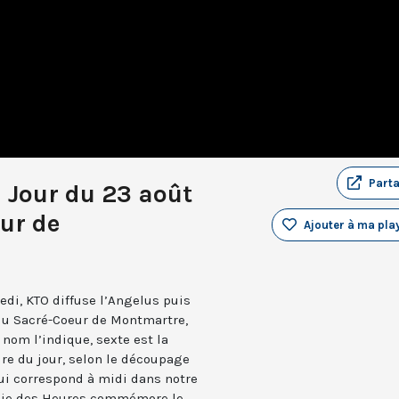
Part
u Jour du 23 août
ur de
Ajouter à ma play
edi, KTO diffuse l’Angelus puis
 du Sacré-Coeur de Montmartre,
nom l’indique, sexte est la
ure du jour, selon le découpage
qui correspond à midi dans notre
turgie des Heures commémore le