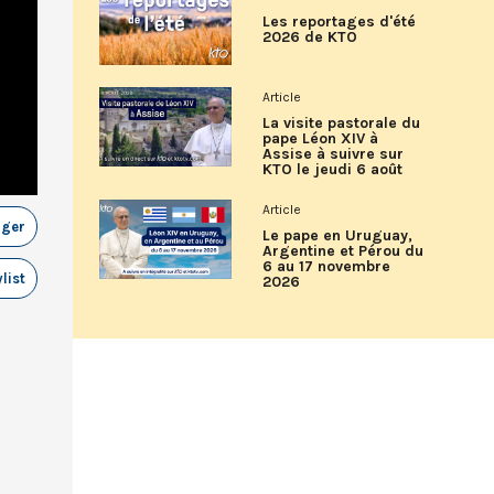
Les reportages d'été
2026 de KTO
Article
La visite pastorale du
pape Léon XIV à
Assise à suivre sur
KTO le jeudi 6 août
Article
ager
Le pape en Uruguay,
Argentine et Pérou du
6 au 17 novembre
list
2026