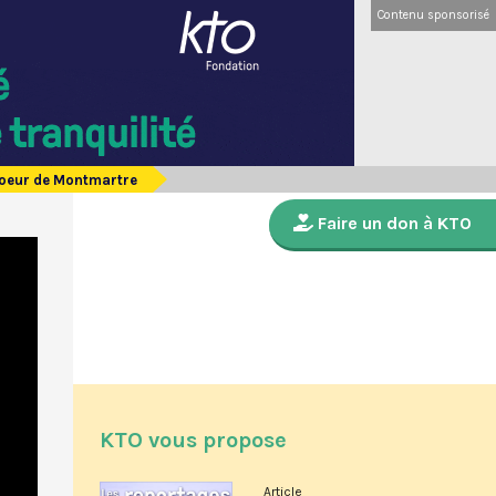
Contenu sponsorisé
Coeur de Montmartre
Faire un don à KTO
KTO vous propose
Article