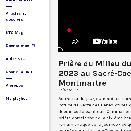
Recevoir KTO
Articles et
dossiers
KTO Mag
Donner mon IFI
Aider KTO
Prière du Milieu d
2023 au Sacré-Coe
Boutique DVD
Montmartre
A propos
23/08/2023
Au milieu du jour, du mardi au sam
Ma playlist
l’office de Sexte des Bénédictines
depuis cette basilique. Comme son 
prière chrétienne de la sixième he
romain antique de la journée - ce 
journée actuelle. Cet office la li