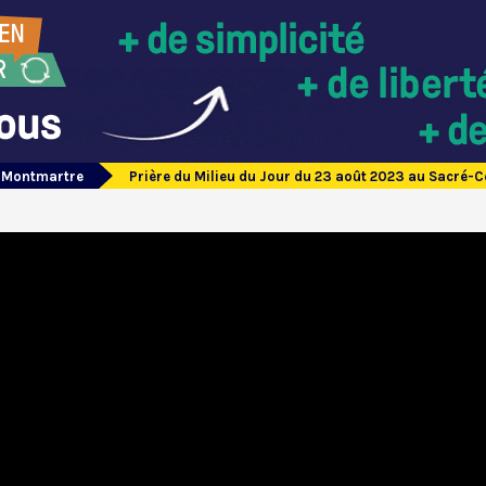
e Montmartre
Prière du Milieu du Jour du 23 août 2023 au Sacré-