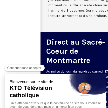
moment où le Christ a été cloué sur
hymne, de 3 psaumes (ou morceaux
lecture, un verset et d’une oraison.
Direct au Sacré-
Coeur de
Montmartre
Au milieu du jour, du mardi au samedi, 
diffuse l’office de Sexte des Bénédictine
Sacré-Coeur de Montmartre, depuis cet
basilique
. Comme son nom l’indique, se
est la prière chrétienne de la sixième h
du jour, selon le découpage romain ant
de la journée - ce qui correspond à midi
notre journée actuelle. Cet office la litur