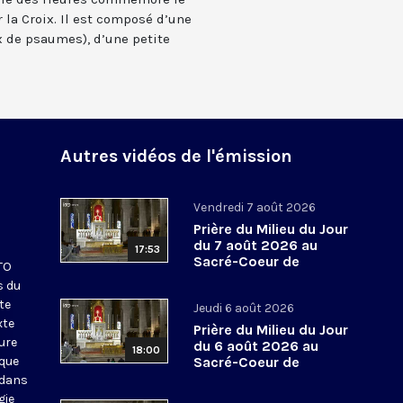
 la Croix. Il est composé d’une
 de psaumes), d’une petite
Autres vidéos de l'émission
Vendredi 7 août 2026
Prière du Milieu du Jour
du 7 août 2026 au
17:53
Sacré-Coeur de
KTO
Montmartre
s du
te
Jeudi 6 août 2026
xte
Prière du Milieu du Jour
eure
du 6 août 2026 au
18:00
ique
Sacré-Coeur de
Montmartre
 dans
gie