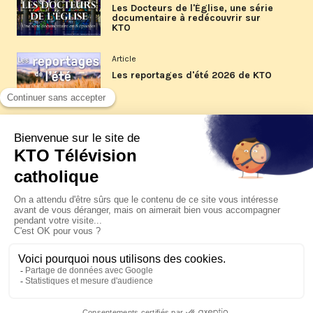
Les Docteurs de l'Église, une série
documentaire à redécouvrir sur
KTO
Article
Les reportages d'été 2026 de KTO
Article
La visite pastorale du pape Léon
XIV à Assise à suivre sur KTO le
jeudi 6 août
Article
Le pape en Uruguay, Argentine et
Pérou du 6 au 17 novembre 2026
© KTO 2026 —
Contact
—
Mentions légales