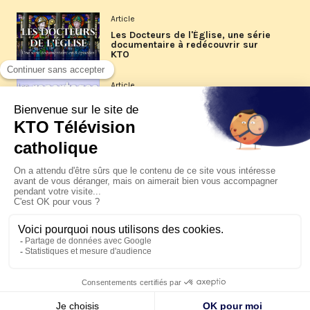
Article
Les Docteurs de l'Église, une série
documentaire à redécouvrir sur
KTO
Article
Les reportages d'été 2026 de KTO
Article
La visite pastorale du pape Léon
XIV à Assise à suivre sur KTO le
jeudi 6 août
Article
Le pape en Uruguay, Argentine et
Pérou du 6 au 17 novembre 2026