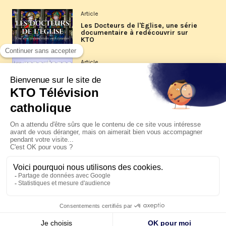
Article
Les Docteurs de l'Église, une série
documentaire à redécouvrir sur
KTO
Article
Les reportages d'été 2026 de KTO
Article
La visite pastorale du pape Léon
XIV à Assise à suivre sur KTO le
jeudi 6 août
Article
Le pape en Uruguay, Argentine et
Pérou du 6 au 17 novembre 2026