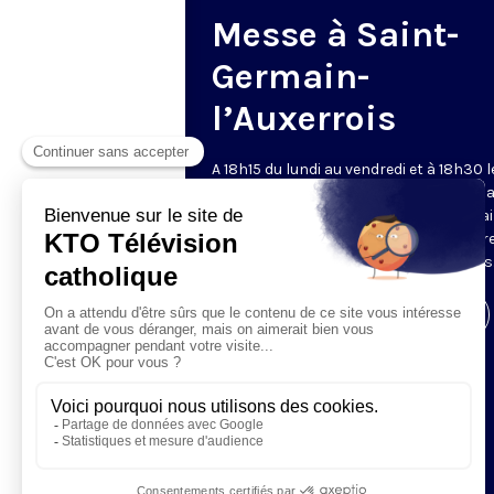
Messe à Saint-
Germain-
l’Auxerrois
A 18h15 du lundi au vendredi et à 18h30 l
samedi et dimanche, KTO retransmet l
messe en direct de l'église Saint-Germa
l'Auxerrois, grâce au recteur archiprêtre
aux chapelains de Notre-Dame de Paris
Visiter la page de l'émission