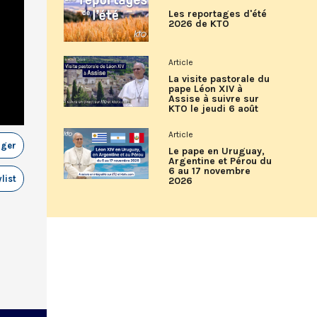
Les reportages d'été
2026 de KTO
Article
La visite pastorale du
pape Léon XIV à
Assise à suivre sur
KTO le jeudi 6 août
Article
ager
Le pape en Uruguay,
Argentine et Pérou du
6 au 17 novembre
list
2026