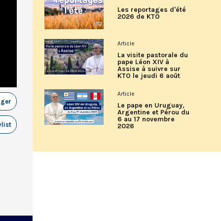
Les reportages d'été
2026 de KTO
Article
La visite pastorale du
pape Léon XIV à
Assise à suivre sur
KTO le jeudi 6 août
Article
ager
Le pape en Uruguay,
Argentine et Pérou du
6 au 17 novembre
list
2026