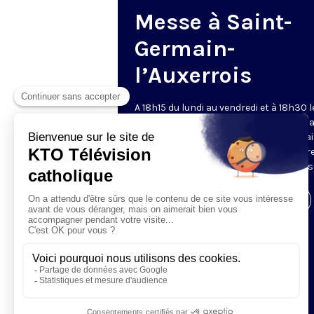
Messe à Saint-
Germain-
l’Auxerrois
A 18h15 du lundi au vendredi et à 18h30 l
samedi et dimanche, KTO retransmet l
messe en direct de l'église Saint-Germa
l'Auxerrois, grâce au recteur archiprêtre
aux chapelains de Notre-Dame de Paris
Visiter la page de l'émission