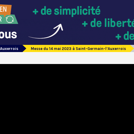
’Auxerrois
Messe du 14 mai 2023 à Saint-Germain-l’Auxerrois