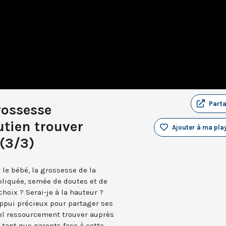
Part
rossesse
utien trouver
Ajouter à ma play
 (3/3)
 le bébé, la grossesse de la
liquée, semée de doutes et de
choix ? Serai-je à la hauteur ?
appui précieux pour partager ses
el ressourcement trouver auprès
tant que parents face à cette