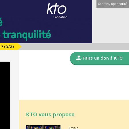
Contenu sponsorisé
 ? (3/3)
Faire un don à KTO
KTO vous propose
Article