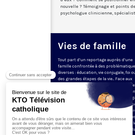
nouvelle ? Témoignage et points de
psychologue clinicienne, spécialist
Vies de famille
Tout part d’un reportage auprès d’une
famille confrontée à des problématiqu
diverses : éducation, vie conjugale, foi o
des grandes étapes de la vie... Face aux
questions très concrètes, KTO propose
repères et conseils avec des intervena
d'expérience qui s’appuient sur l’Evangi
l’anthropologie chrétienne. Dans une s
en pleine évolution, jeunes couples, par
grands-parents y trouveront des piste
réflexion pour soutenir leur vie de famill
programmes de 5 minutes sont mis à l