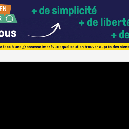
e face à une grossesse imprévue : quel soutien trouver auprès des siens