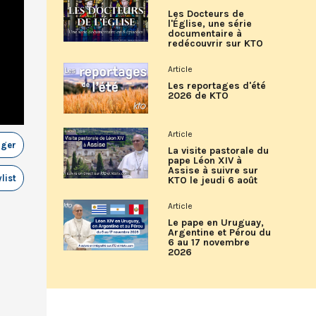
Les Docteurs de
l'Église, une série
documentaire à
redécouvrir sur KTO
Article
Les reportages d'été
2026 de KTO
Article
ager
La visite pastorale du
pape Léon XIV à
Assise à suivre sur
list
KTO le jeudi 6 août
Article
Le pape en Uruguay,
Argentine et Pérou du
6 au 17 novembre
2026