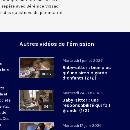
 repère avec Bérénice Vissac,
e des questions de parentalité.
Autres vidéos de l'émission
Mercredi 1 juillet 2026
es
Baby-sitter : bien plus
u lors
qu’une simple garde
06:07
d’enfants (2/2)
nts
Mercredi 24 juin 2026
le et
Baby-sitter : une
ociété
responsabilité qui fait
ents,
06:11
grandir (1/2)
s de
e. Ces
a
Mercredi 17 juin 2026