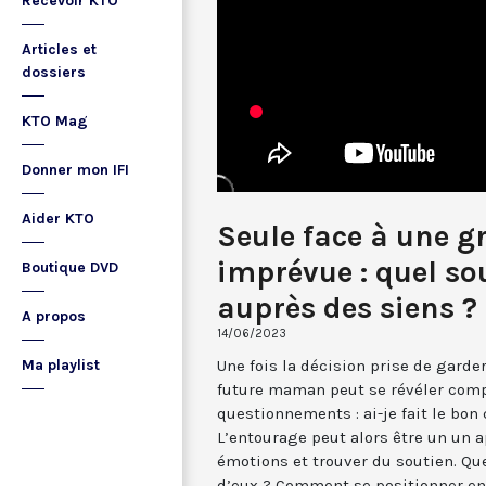
Recevoir KTO
Articles et
dossiers
KTO Mag
Donner mon IFI
Aider KTO
Seule face à une g
imprévue : quel so
Boutique DVD
auprès des siens ?
A propos
14/06/2023
Une fois la décision prise de garder
Ma playlist
future maman peut se révéler comp
questionnements : ai-je fait le bon 
L’entourage peut alors être un un 
émotions et trouver du soutien. Qu
d’eux ? Comment se positionner en 