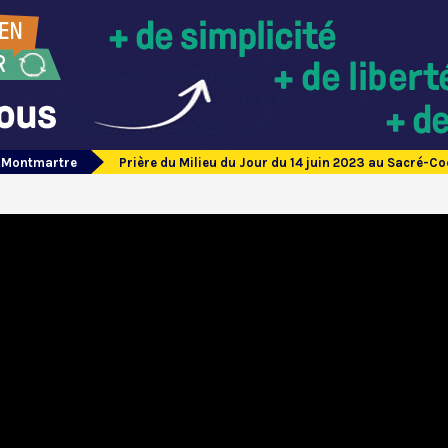
e Montmartre
Prière du Milieu du Jour du 14 juin 2023 au Sacré-C