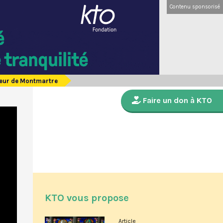
Contenu sponsorisé
oeur de Montmartre
Faire un don à KTO
KTO vous propose
Article