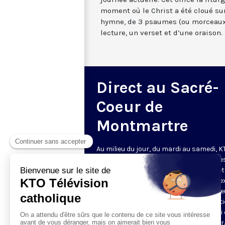
moment où le Christ a été cloué sur
hymne, de 3 psaumes (ou morceaux
lecture, un verset et d’une oraison.
Direct au Sacré-
Coeur de
Montmartre
Au milieu du jour, du mardi au samedi, 
diffuse l’office de Sexte des Bénédictine
Sacré-Coeur de Montmartre, depuis cet
basilique
. Comme son nom l’indique, se
est la prière chrétienne de la sixième h
du jour, selon le découpage romain ant
de la journée - ce qui correspond à midi
notre journée actuelle. Cet office la litur