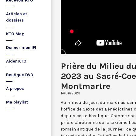
Recevoir KTO
Articles et
dossiers
KTO Mag
Donner mon IFI
Aider KTO
Prière du Milieu du
2023 au Sacré-Coe
Boutique DVD
Montmartre
A propos
14/06/2023
Au milieu du jour, du mardi au sam
Ma playlist
l’office de Sexte des Bénédictines
depuis cette basilique. Comme son 
prière chrétienne de la sixième he
romain antique de la journée - ce 
journée actuelle. Cet office la li