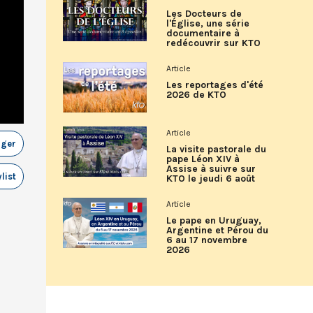
Les Docteurs de
l'Église, une série
documentaire à
redécouvrir sur KTO
Article
Les reportages d'été
2026 de KTO
Article
ager
La visite pastorale du
pape Léon XIV à
Assise à suivre sur
list
KTO le jeudi 6 août
Article
Le pape en Uruguay,
Argentine et Pérou du
6 au 17 novembre
2026