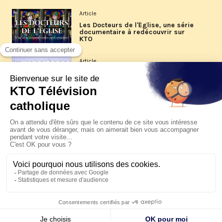
Article
Les Docteurs de l'Église, une série
documentaire à redécouvrir sur
KTO
Article
Les reportages d'été 2026 de KTO
Article
La visite pastorale du pape Léon
XIV à Assise à suivre sur KTO le
jeudi 6 août
Article
Le pape en Uruguay, Argentine et
Pérou du 6 au 17 novembre 2026