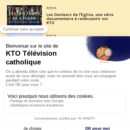
Article
Les Docteurs de l'Église, une série
documentaire à redécouvrir sur
KTO
Article
Les reportages d'été 2026 de KTO
Article
La visite pastorale du pape Léon
XIV à Assise à suivre sur KTO le
jeudi 6 août
Article
Le pape en Uruguay, Argentine et
Pérou du 6 au 17 novembre 2026